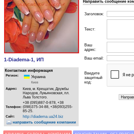
Направить сообщение ко
Заголовок:
Текст:
Ваш
адрес:
Ваш email:
1-Diadema-1, ИП
Контактная информация
Введите
Регион:
Украина
защитный
код:
Киев
Адрес:
Киев, м. Крещатик, Дружбы
Народов, Лукьяновская, пл.
Льва Толстого.
+38 (095)887-0-878, +38
(098)375-34-88, +38(093)255-
Телефон:
85-25.
http://diadema.ua24.biz
Сайт:
направить сообщение компании