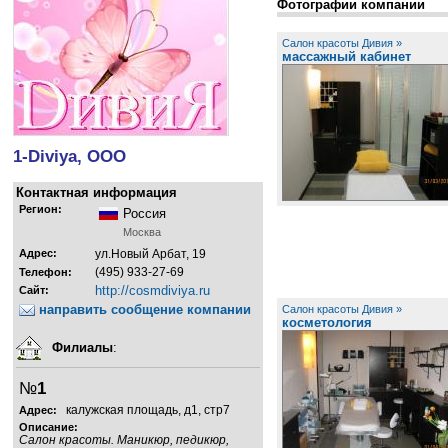
Фотографии компании
Салон красоты Дивия »
массажный кабинет
1-Diviya, ООО
Контактная информация
Регион:
Россия
Москва
Адрес:
ул.Новый Арбат, 19
(495) 933-27-69
Телефон:
http://cosmdiviya.ru
Сайт:
направить сообщение компании
Салон красоты Дивия »
косметология
Филиалы
:
№
1
калужская площадь, д1, стр7
Адрес:
Описание:
Салон красоты. Маникюр, педикюр,