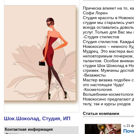
Прическа влияет на то, ка
Софи Лорен
Студия красоты в Новоко
студии мы старались учит
всегда оставались довол
услуг. Только для Вас мы
-Студия стилистов
Студия стилистов. Каждый
Новокосино – немного Ху
Мудрец. Это мастера вы
неповторимым почерком,
талантом. Особое внима
студии Шок Шоколад в Но
стрижек. Мужчины достойн
-Визажисты.
Мастер визажа подобен с
это настоящее Чудо!
-Косметология.
Волшебники-косметологи 
Новокосино предлагают дл
телу, так и курсы уходов.
Статьи компании
Шок.Шоколад, Студия, ИП
21 ф
Контактная информация
Поч