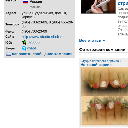
Регион:
Россия
стр
Москва
Как в
непро
Адрес:
улица Суздальская, дом 10,
подбе
корпус 2
выпол
(495) 703-23-09, 8 (985) 455-20-
Телефон:
окрас
06
От пр
(495) 703-23-09
Факс:
впеча
http://www.studio-shok.ru
Сайт:
Все статьи »
020365
ICQ:
chaps
Skype:
Фотографии компании
направить сообщение компании
Студия ногтевого сервиса »
Ногтевой сервис