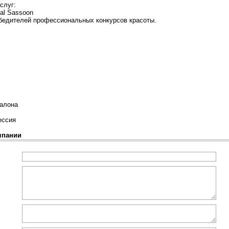
слуг:
dal Sassoon
победителей профессиональных конкурсов красоты.
салона
ессия
мпании