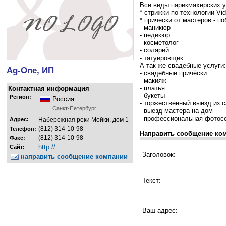
Все виды парикмахерских у
* cтрижки по технологии Vi
* прически от мастеров - 
- маникюр
- педикюр
- косметолог
- солярий
- татуировщик
А так же свадебные услуги:
Ag-One, ИП
- свадебные причёски
- макияж
- платья
Контактная информация
- букеты
Регион:
Россия
- торжественный выезд из 
Санкт-Петербург
- выезд мастера на дом
- профессиональная фотос
Адрес:
Набережная реки Мойки, дом 1
(812) 314-10-98
Телефон:
Направить сообщение ко
(812) 314-10-98
Факс:
http://
Сайт:
Заголовок:
направить сообщение компании
Текст:
Ваш адрес: