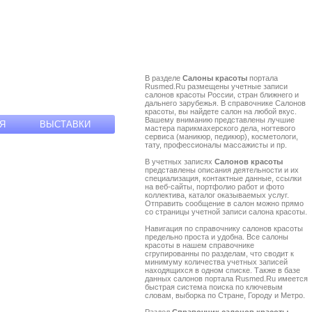
В разделе
Салоны красоты
портала
Rusmed.Ru размещены учетные записи
салонов красоты России, стран ближнего и
дальнего зарубежья. В справочнике Салонов
красоты, вы найдете салон на любой вкус.
Вашему вниманию представлены лучшие
Я
ВЫСТАВКИ
мастера парикмахерского дела, ногтевого
сервиса (маникюр, педикюр), косметологи,
тату, профессионалы массажисты и пр.
В учетных записях
Салонов красоты
представлены описания деятельности и их
специализация, контактные данные, ссылки
на веб-сайты, портфолио работ и фото
коллектива, каталог оказываемых услуг.
Отправить сообщение в салон можно прямо
со страницы учетной записи салона красоты.
Навигация по справочнику салонов красоты
предельно проста и удобна. Все салоны
красоты в нашем справочнике
сгрупированны по разделам, что сводит к
минимуму количества учетных записей
находящихся в одном списке. Также в базе
данных салонов портала Rusmed.Ru имеется
быстрая система поиска по ключевым
словам, выборка по Стране, Городу и Метро.