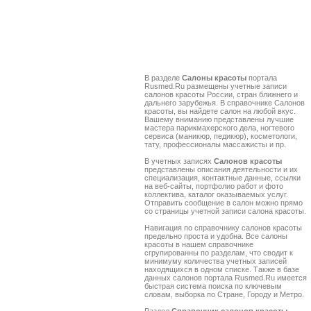
В разделе
Салоны красоты
портала
Rusmed.Ru размещены учетные записи
салонов красоты России, стран ближнего и
дальнего зарубежья. В справочнике Салонов
красоты, вы найдете салон на любой вкус.
Вашему вниманию представлены лучшие
мастера парикмахерского дела, ногтевого
сервиса (маникюр, педикюр), косметологи,
тату, профессионалы массажисты и пр.
В учетных записях
Салонов красоты
представлены описания деятельности и их
специализация, контактные данные, ссылки
на веб-сайты, портфолио работ и фото
коллектива, каталог оказываемых услуг.
Отправить сообщение в салон можно прямо
со страницы учетной записи салона красоты.
Навигация по справочнику салонов красоты
предельно проста и удобна. Все салоны
красоты в нашем справочнике
сгрупированны по разделам, что сводит к
минимуму количества учетных записей
находящихся в одном списке. Также в базе
данных салонов портала Rusmed.Ru имеется
быстрая система поиска по ключевым
словам, выборка по Стране, Городу и Метро.