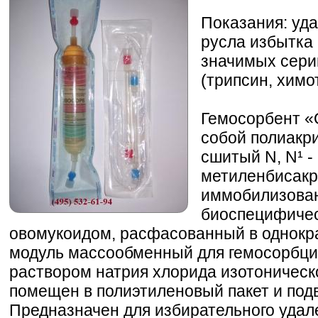
Показания: уда
русла избытка 
значимых сери
(трипсин, химот
Гемосорбент «
собой полиакр
сшитый N, N¹ -
метиленбисакр
иммобилизова
биоспецифичес
овомукоидом, расфасованный в однокр
модуль массообменный для гемосорбци
раствором натрия хлорида изотоническо
помещен в полиэтиленовый пакет и под
Предназначен для избирательного удал