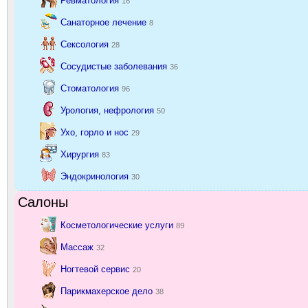
Ревматология
16
Санаторное лечение
8
Сексология
28
Сосудистые заболевания
36
Стоматология
96
Урология, нефрология
50
Ухо, горло и нос
29
Хирургия
83
Эндокринология
30
Салоны
Косметологические услуги
89
Массаж
32
Ногтевой сервис
20
Парикмахерское дело
38