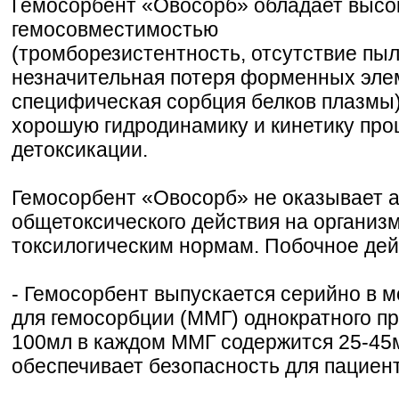
Гемосорбент «Овосорб» обладает высо
гемосовместимостью
(тромборезистентность, отсутствие пыл
незначительная потеря форменных элем
специфическая сорбция белков плазмы)
хорошую гидродинамику и кинетику про
детоксикации.
Гемосорбент «Овосорб» не оказывает а
общетоксического действия на организм
токсилогическим нормам. Побочное дей
- Гемосорбент выпускается серийно в 
для гемосорбции (ММГ) однократного п
100мл в каждом ММГ содержится 25-45
обеспечивает безопасность для пациент