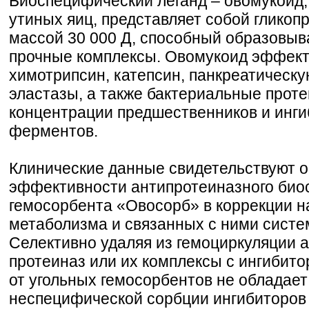
Биоспецифический леганд – овомукоид,
утиных яиц, представляет собой гликоп
массой 30 000 Д, способный образовыв
прочные комплексы. Овомукоид эффект
химотрипсин, катепсин, панкреатическ
эластазы, а также бактериальные проте
концентрации предшественников и инги
ферментов.
Клинические данные свидетельствуют о
эффективности антипротеиназного био
гемосорбента «Овосорб» в коррекции н
метаболизма и связанных с ними сис
Селективно удаляя из гемоциркуляции
протеиназ или их комплексы с ингибито
от угольных гемосорбентов не обладае
неспецифической сорбции ингибиторов 