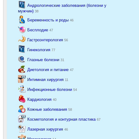
Андрологические заболевания (болезни у
мужчин)
38
Беременность и роды
46
Бесплодие
47
Гастроэнтерология
56
Гинекология
77
Глазные болезни
31
Диетология и питание
47
Интимная хирургия
11
Инфекционные болезни
54
Кардиология
40
Кожные заболевания
58
Косметология и контурная пластика
67
Лазерная хирургия
46