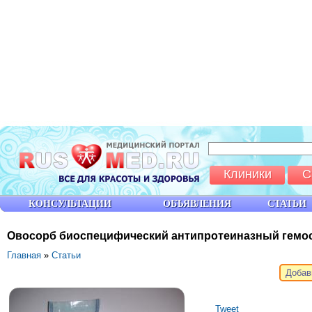
Клиники
С
КОНСУЛЬТАЦИИ
ОБЪЯВЛЕНИЯ
СТАТЬИ
Овосорб биоспецифический антипротеиназный гемо
Главная
»
Статьи
Добав
Tweet