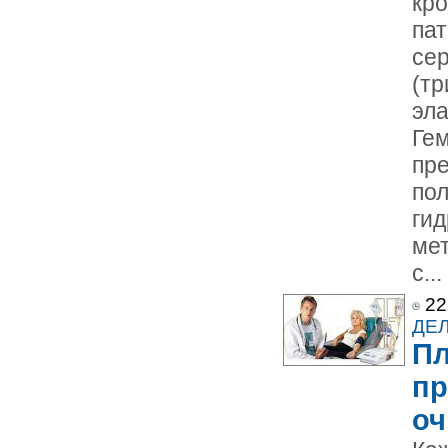
кро
па
се
(тр
эла
Ге
пре
по
гид
ме
с...
22
ДЕ
Пл
пр
оч