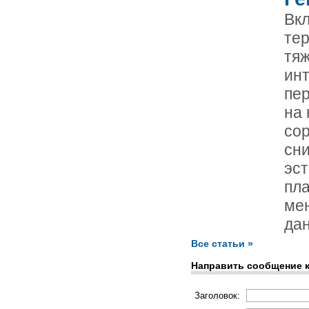
Вк
те
тя
инт
пе
на
сор
сн
эст
пла
ме
дан
Все статьи »
Направить сообщение 
Заголовок: