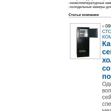
-низкотемпературные кам
-холодильные камеры для
Статьи компании
09
СТ
КО
Ка
се
хо
со
п
Од
во
се
сп
ме