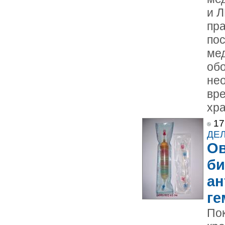
и Л
пра
по
ме
обо
не
вр
хра
17
ДЕ
О
би
ан
ге
Пок