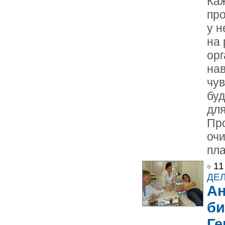
Ка
про
у н
на 
ор
нав
чув
буд
для
Пр
очи
пла
11
ДЕ
Ан
би
Ге