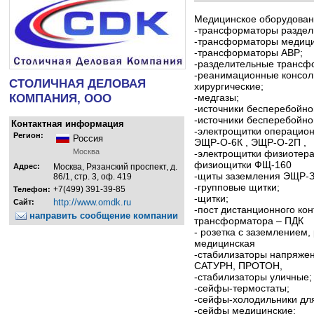
Медицинское оборудован
-трансформаторы раздел
-трансформаторы медици
-трансформаторы АВР;
-разделительные трансф
-реанимационные консол
СТОЛИЧНАЯ ДЕЛОВАЯ
хирургические;
КОМПАНИЯ, ООО
-медгазы;
-источники бесперебойно
-источники бесперебойно
Контактная информация
-электрощитки операцио
Регион:
Россия
ЭЩР-О-6К , ЭЩР-О-2П ,
Москва
-электрощитки физиотер
физиощитки ФЩ-160
Адрес:
Москва, Рязанский проспект, д.
-щиты заземления ЭЩР-З
86/1, стр. 3, оф. 419
-групповые щитки;
+7(499) 391-39-85
Телефон:
-щитки;
http://www.omdk.ru
Сайт:
-пост дистанционного ко
направить сообщение компании
трансформатора – ПДК
- розетка с заземлением,
медицинская
-стабилизаторы напряж
САТУРН, ПРОТОН,
-стабилизаторы уличные;
-сейфы-термостаты;
-сейфы-холодильники для
-сейфы медицинские;