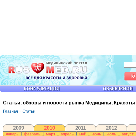
К
КОНСУЛЬТАЦИИ
ОБЪЯВЛЕНИЯ
Статьи, обзоры и новости рынка Медицины, Красоты
Главная
»
Статьи
2009
2010
2011
2012
январь
февраль
март
апрель
май
июнь
июль
август