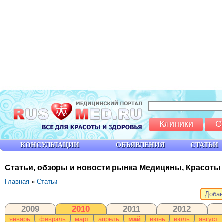
Клиники
С
КОНСУЛЬТАЦИИ
ОБЪЯВЛЕНИЯ
СТАТЬИ
Статьи, обзоры и новости рынка Медицины, Красоты
Главная
»
Статьи
Добав
2009
2010
2011
2012
январь
февраль
март
апрель
май
июнь
июль
август