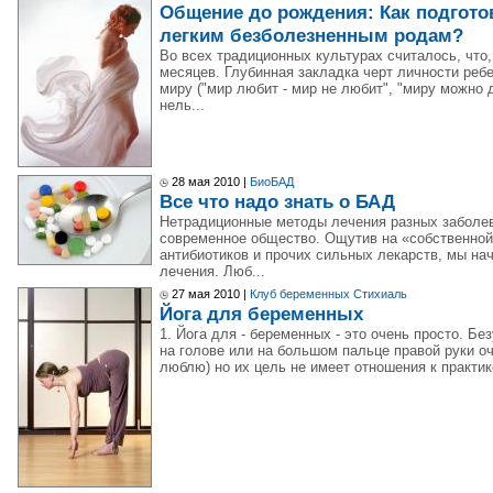
Общение до рождения: Как подготов
легким безболезненным родам?
Во всех традиционных культурах считалось, что,
месяцев. Глубинная закладка черт личности реб
миру ("мир любит - мир не любит", "миру можно 
нель...
28 мая 2010 |
БиоБАД
Все что надо знать о БАД
Нетрадиционные методы лечения разных заболе
современное общество. Ощутив на «собственной
антибиотиков и прочих сильных лекарств, мы на
лечения. Люб...
27 мая 2010 |
Клуб беременных Стихиаль
Йога для беременных
1. Йога для - беременных - это очень просто. Б
на голове или на большом пальце правой руки оч
люблю) но их цель не имеет отношения к практик