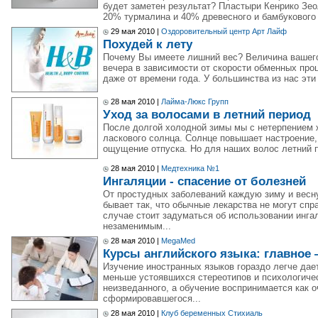
будет заметен результат? Пластыри Кенрико Зе
20% турмалина и 40% древесного и бамбукового 
29 мая 2010 |
Оздоровительный центр Арт Лайф
Похудей к лету
Почему Вы имеете лишний вес? Величина вашего 
вечера в зависимости от скорости обменных про
даже от времени года. У большинства из нас эти 
28 мая 2010 |
Лайма-Люкс Групп
Уход за волосами в летний период
После долгой холодной зимы мы с нетерпением 
ласкового солнца. Солнце повышает настроение,
ощущение отпуска. Но для наших волос летний пе
28 мая 2010 |
Медтехника №1
Ингаляции - спасение от болезней
От простудных заболеваний каждую зиму и весн
бывает так, что обычные лекарства не могут сп
случае стоит задуматься об использовании инга
незаменимым...
28 мая 2010 |
MegaMed
Курсы английского языка: главное
Изучение иностранных языков гораздо легче да
меньше устоявшихся стереотипов и психологичес
неизведанного, а обучение воспринимается как о
сформировавшегося...
28 мая 2010 |
Клуб беременных Стихиаль