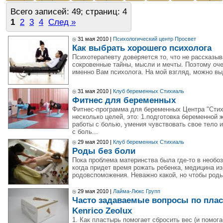
Всего записей: 49; страниц: 4
1
2
3
4
След »
31 мая 2010 |
Психологический центр Просвет
Как выбрать хорошего психолога
Психотерапевту доверяется то, что не рассказы
сокровенные тайны, мысли и мечты. Поэтому оч
именно Вам психолога. На мой взгляд, можно вы
31 мая 2010 |
Клуб беременных Стихиаль
Фитнес для беременных
Фитнес-программа для беременных Центра "Сти
несколько целей, это: 1.подготовка беременной
работы с болью, умения чувствовать свое тело 
с боль...
29 мая 2010 |
Клуб беременных Стихиаль
Роды без боли
Пока проблема материнства была где-то в необо
когда придет время рожать ребенка, медицина и
родовспоможения. Неважно какой, но чтобы роды 
29 мая 2010 |
Лайма-Люкс Групп
Часто задаваемые вопросы по пла
Kenrico Zeolux
1. Как пластырь помогает сбросить вес (и помога