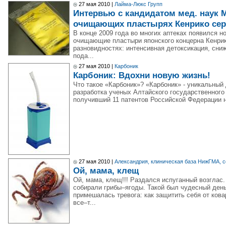
27 мая 2010 |
Лайма-Люкс Групп
Интервью с кандидатом мед. наук 
очищающих пластырях Кенрико се
В конце 2009 года во многих аптеках появился н
очищающие пластыри японского концерна Кенрик
разновидностях: интенсивная детоксикация, сни
пода...
27 мая 2010 |
Карбоник
Карбоник: Вдохни новую жизнь!
Что такое «Карбоник»? «Карбоник» - уникальный
разработка ученых Алтайского государственного
получивший 11 патентов Российской Федерации н
27 мая 2010 |
Александрия, клиническая база НижГМА, с
Ой, мама, клещ
Ой, мама, клещ!!! Раздался испуганный возглас.
собирали грибы–ягоды. Такой был чудесный ден
примешалась тревога: как защитить себя от кова
все–т...