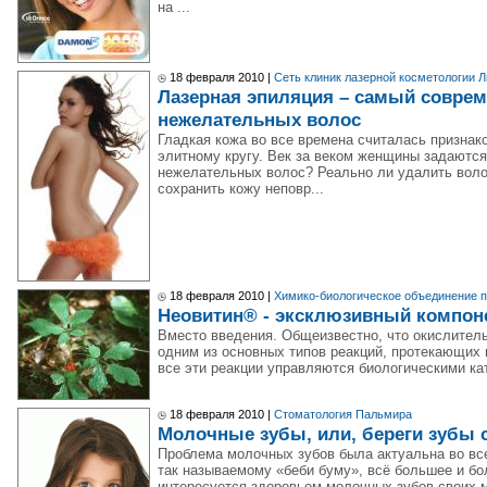
на ...
18 февраля 2010 |
Сеть клиник лазерной косметологии Л
Лазерная эпиляция – самый совре
нежелательных волос
Гладкая кожа во все времена считалась признак
элитному кругу. Век за веком женщины задаются
нежелательных волос? Реально ли удалить воло
сохранить кожу неповр...
18 февраля 2010 |
Химико-биологическое объединение 
Неовитин® - эксклюзивный компон
Вместо введения. Общеизвестно, что окислител
одним из основных типов реакций, протекающих 
все эти реакции управляются биологическими ка
18 февраля 2010 |
Стоматология Пальмира
Молочные зубы, или, береги зубы
Проблема молочных зубов была актуальна во вс
так называемому «беби буму», всё большее и б
интересуется здоровьем молочных зубов своих м