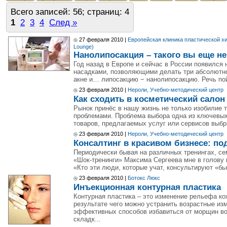
Всего записей: 56; страниц: 4
1
2
3
4
След »
27 февраля 2010 |
Европейская клиника пластической хи
Lounge)
Нанолипосакция – такого вы еще н
Год назад в Европе и сейчас в России появился
насадками, позволяющими делать три абсолютно
акне и… липосакцию − нанолипосакцию. Речь пойд
23 февраля 2010 |
Нероли, Учебно-методический центр
Как сходить в косметический салон
Рынок принёс в нашу жизнь не только изобилие т
проблемами. Проблема выбора одна из ключевых
товаров, предлагаемых услуг или сервисов выбра
23 февраля 2010 |
Нероли, Учебно-методический центр
Консалтинг в красивом бизнесе: по
Периодически бывая на различных тренингах, се
«Шок-тренинги» Максима Сергеева мне в голову 
«Кто эти люди, которые учат, консультируют «бь
23 февраля 2010 |
Ботокс Люкс
Инъекционная контурная пластика
Контурная пластика – это изменение рельефа к
результате чего можно устранить возрастные из
эффективных способов избавиться от морщин во
складк...