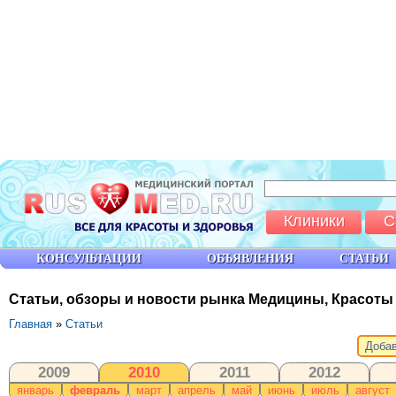
Клиники
С
КОНСУЛЬТАЦИИ
ОБЪЯВЛЕНИЯ
СТАТЬИ
Статьи, обзоры и новости рынка Медицины, Красоты
Главная
»
Статьи
Добав
2009
2010
2011
2012
январь
февраль
март
апрель
май
июнь
июль
август