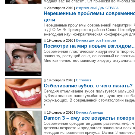
модная вас не спасет . От прически во многом за
20 февраля 2010 |
Издательский Дом СТЕЛЛА
Нерешенные проблемы современно
дети
Нерешенные проблемы современной педиатрии: Ч
в ДПО № 75 Приморского района Санкт-Петербург
ежегодная научно-практическая конференция для
19 февраля 2010 |
Клиника доктора Наумова
Посмотри на мир новым взглядом..
Современная пластическая хирургия-это творче
пациенту, растущий опыт, основанный на практик
Мне как челюстно-лицевому хирургу актуальна п
19 февраля 2010 |
Оптимист
Отбеливание зубов: с чего начать?
Сегодня отбеливание зубов пользуется большой
зубами человек чаще улыбается, чувствует себя
окружающих. В современной стоматологии выдел
•...
18 февраля 2010 |
Клиника Альмеда
Damon 3 – ему все возрасты покор
Современная ортодонтия давно развеяла миф, ч
детском возрасте и предлагает пациентам всех 
методов исправления прикуса. Damon 3 являетс