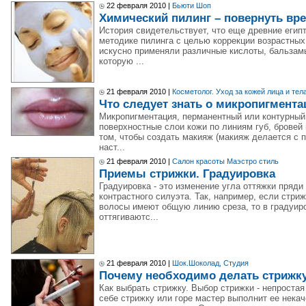
22 февраля 2010 |
Бьюти Шоп
Химический пилинг – повернуть вре
История свидетельствует, что еще древние еги
методике пилинга с целью коррекции возрастных
искусно применяли различные кислоты, бальзам
которую ...
21 февраля 2010 |
Косметолог. Уход за кожей лица и те
Что следует знать о микропигмента
Микропигментация, перманентный или контурный 
поверхностные слои кожи по линиям губ, бровей
том, чтобы создать макияж (макияж делается с
наст...
21 февраля 2010 |
Салон красоты Маэстро стиль
Приемы стрижки. Градуировка
Градуировка - это изменение угла оттяжки пряди
контрастного силуэта. Так, например, если стри
волосы имеют общую линию среза, то в градуиро
оттягиваютс...
21 февраля 2010 |
Шок.Шоколад, Студия
Почему необходимо делать стрижку
Как выбрать стрижку. Выбор стрижки - непроста
себе стрижку или горе мастер выполнит ее некач