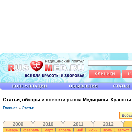
Клиники
С
КОНСУЛЬТАЦИИ
ОБЪЯВЛЕНИЯ
СТАТЬИ
Статьи, обзоры и новости рынка Медицины, Красоты
Главная
»
Статьи
Добав
2009
2010
2011
2012
январь
февраль
март
апрель
май
июнь
июль
август