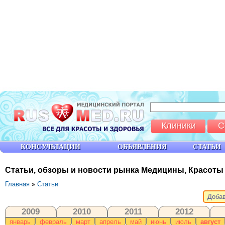
Клиники
С
КОНСУЛЬТАЦИИ
ОБЪЯВЛЕНИЯ
СТАТЬИ
Статьи, обзоры и новости рынка Медицины, Красоты
Главная
»
Статьи
Добав
2009
2010
2011
2012
январь
февраль
март
апрель
май
июнь
июль
август