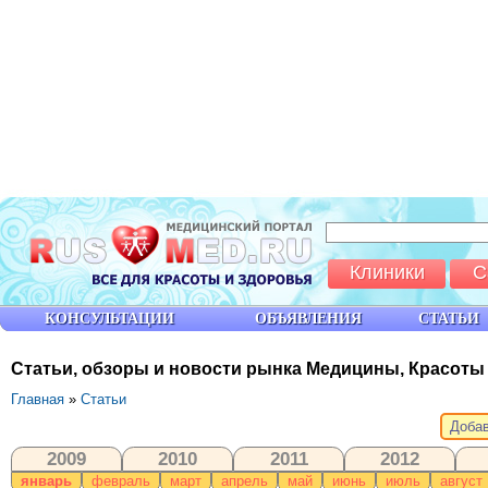
Клиники
С
КОНСУЛЬТАЦИИ
ОБЪЯВЛЕНИЯ
СТАТЬИ
Статьи, обзоры и новости рынка Медицины, Красоты
Главная
»
Статьи
Добав
2009
2010
2011
2012
январь
февраль
март
апрель
май
июнь
июль
август