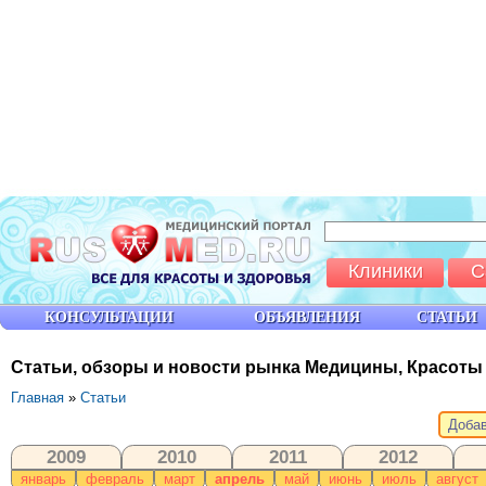
Клиники
С
КОНСУЛЬТАЦИИ
ОБЪЯВЛЕНИЯ
СТАТЬИ
Статьи, обзоры и новости рынка Медицины, Красоты
Главная
»
Статьи
Добав
2009
2010
2011
2012
январь
февраль
март
апрель
май
июнь
июль
август