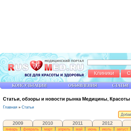
Клиники
С
КОНСУЛЬТАЦИИ
ОБЪЯВЛЕНИЯ
СТАТЬИ
Статьи, обзоры и новости рынка Медицины, Красоты
Главная
»
Статьи
Добав
2009
2010
2011
2012
январь
февраль
март
апрель
май
июнь
июль
август