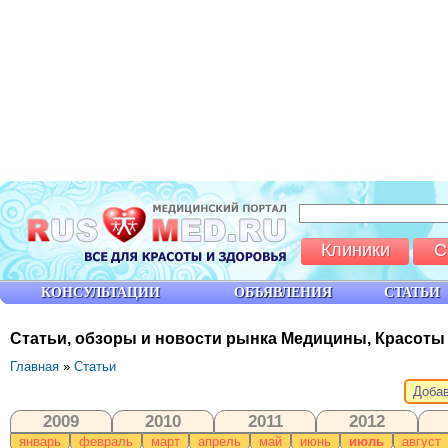
Клиники
С
КОНСУЛЬТАЦИИ
ОБЪЯВЛЕНИЯ
СТАТЬИ
Статьи, обзоры и новости рынка Медицины, Красоты
Главная
»
Статьи
Добав
2009
2010
2011
2012
январь
февраль
март
апрель
май
июнь
июль
август