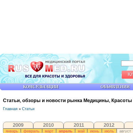
К
КОНСУЛЬТАЦИИ
ОБЪЯВЛЕНИЯ
Статьи, обзоры и новости рынка Медицины, Красоты
Главная
»
Статьи
2009
2010
2011
2012
январь
февраль
март
апрель
май
июнь
июль
август