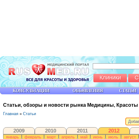
Клиники
С
КОНСУЛЬТАЦИИ
ОБЪЯВЛЕНИЯ
СТАТЬИ
Статьи, обзоры и новости рынка Медицины, Красоты
Главная
»
Статьи
Добав
2009
2010
2011
2012
январь
февраль
март
апрель
май
июнь
июль
август