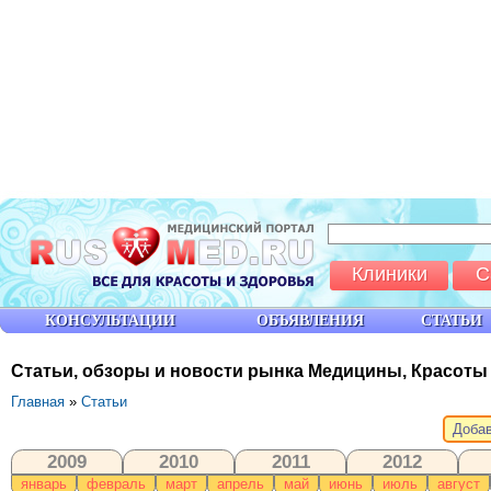
Клиники
С
КОНСУЛЬТАЦИИ
ОБЪЯВЛЕНИЯ
СТАТЬИ
Статьи, обзоры и новости рынка Медицины, Красоты
Главная
»
Статьи
Добав
2009
2010
2011
2012
январь
февраль
март
апрель
май
июнь
июль
август