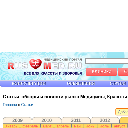
Клиники
С
КОНСУЛЬТАЦИИ
ОБЪЯВЛЕНИЯ
СТАТЬИ
Статьи, обзоры и новости рынка Медицины, Красоты
Главная
»
Статьи
Добав
2009
2010
2011
2012
январь
февраль
март
апрель
май
июнь
июль
август