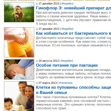
27 декабря 2013 |
MegaMed
Гинофлор Э: новейший препарат дл
При воспитании девочки каждая любящая мать о
заботы о своем женском здоровье. Наши мамы с 
переохлаждения, с детства обучают правилам ин
А когда мы вз...
27 декабря 2013 |
MegaMed
Как избавиться от бактериального 
Дисбактериоз влагалища представляет собой се
в этом случае особенное. Как известно, слизист
полезные. Если полезных, которые называются 
18 августа 2013 |
MegaMed
Особое питание при лактации
Девятимесячное волнительное ожидание позади,
у мамы появились новые заботы, которые полно
следить за прибавлением веса крохи, всегда забо
07 марта 2013 |
Инкорпоре
Клетки из пуповины способны защи
и Вашей семьи
Что такое стволовые пуповинные клетки? Клетки
«краеугольным камнем» или «основной частью» 
иммунные клетки. Это «умные» клетки, получен
способностью транс...