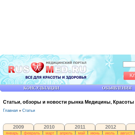
К
КОНСУЛЬТАЦИИ
ОБЪЯВЛЕНИЯ
Статьи, обзоры и новости рынка Медицины, Красоты
Главная
»
Статьи
2009
2010
2011
2012
январь
февраль
март
апрель
май
июнь
июль
август