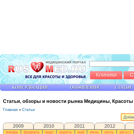
Клиники
С
КОНСУЛЬТАЦИИ
ОБЪЯВЛЕНИЯ
СТАТЬИ
Статьи, обзоры и новости рынка Медицины, Красоты
Главная
»
Статьи
Добав
2009
2010
2011
2012
январь
февраль
март
апрель
май
июнь
июль
август