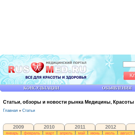
К
КОНСУЛЬТАЦИИ
ОБЪЯВЛЕНИЯ
Статьи, обзоры и новости рынка Медицины, Красоты
Главная
»
Статьи
2009
2010
2011
2012
январь
февраль
март
апрель
май
июнь
июль
август