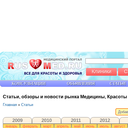
Клиники
С
КОНСУЛЬТАЦИИ
ОБЪЯВЛЕНИЯ
СТАТЬИ
Статьи, обзоры и новости рынка Медицины, Красоты
Главная
»
Статьи
Добав
2009
2010
2011
2012
январь
февраль
март
апрель
май
июнь
июль
август