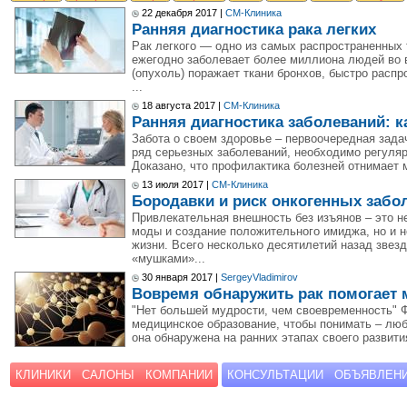
22 декабря 2017 |
СМ-Клиника
Ранняя диагностика рака легких
Рак легкого — одно из самых распространенных
ежегодно заболевает более миллиона людей во 
(опухоль) поражает ткани бронхов, быстро распр
...
18 августа 2017 |
СМ-Клиника
Ранняя диагностика заболеваний: к
Забота о своем здоровье – первоочередная зада
ряд серьезных заболеваний, необходимо регуля
Доказано, что профилактика болезней отнимает 
13 июля 2017 |
СМ-Клиника
Бородавки и риск онкогенных забо
Привлекательная внешность без изъянов – это 
моды и создание положительного имиджа, но и 
жизни. Всего несколько десятилетий назад звез
«мушками»...
30 января 2017 |
SergeyVladimirov
Вовремя обнаружить рак помогает
"Нет большей мудрости, чем своевременность" 
медицинское образование, чтобы понимать – люб
она обнаружена на ранних этапах своего развити
КЛИНИКИ
САЛОНЫ
КОМПАНИИ
КОНСУЛЬТАЦИИ
ОБЪЯВЛЕН