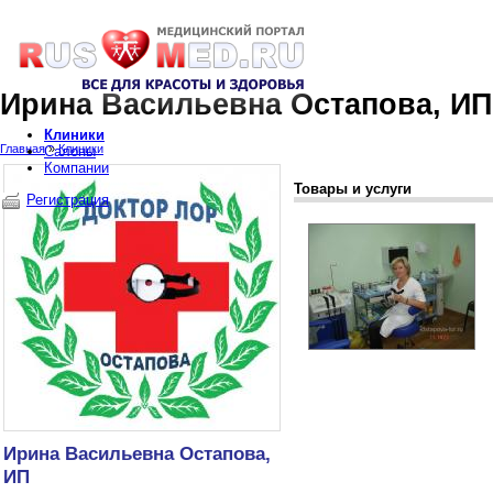
Ирина Васильевна Остапова, ИП
Клиники
Главная
»
Клиники
Салоны
Компании
Товары и услуги
Регистрация
Ирина Васильевна Остапова,
ИП