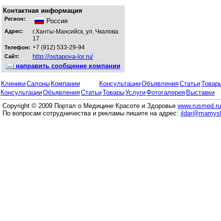
Контактная информация
Регион:
Россия
Адрес:
г.Ханты-Мансийск, ул. Чкалова
17.
+7 (912) 533-29-94
Телефон:
http://ostapova-lor.ru/
Сайт:
направить сообщение компании
Клиники
Салоны
Компании
Консультации
Объявления
Статьи
Товар
Консультации
Объявления
Статьи
Товары
Услуги
Фотогалерея
Выставки
Copyright © 2009 Портал о Медицине Красоте и Здоровье
www.rusmed.ru
По вопросам сотрудничества и рекламы пишите на адрес:
ildar@mamysh