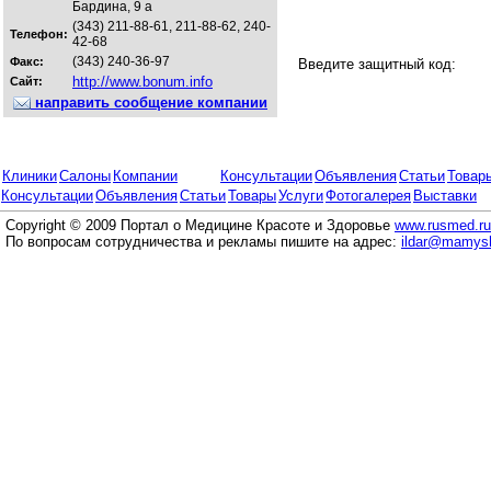
Бардина, 9 а
(343) 211-88-61, 211-88-62, 240-
Телефон:
42-68
(343) 240-36-97
Факс:
Введите защитный код:
http://www.bonum.info
Сайт:
направить сообщение компании
Клиники
Салоны
Компании
Консультации
Объявления
Статьи
Товар
Консультации
Объявления
Статьи
Товары
Услуги
Фотогалерея
Выставки
Copyright © 2009 Портал о Медицине Красоте и Здоровье
www.rusmed.ru
По вопросам сотрудничества и рекламы пишите на адрес:
ildar@mamysh