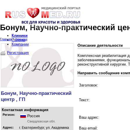
Бонум, Научно-практический цен
Клиники
Главная
»
Клиники
Салоны
Компании
Описание деятельности
Регистрация
Комплексная реабилитация д
заболеваниями, функциональ
реконструктивной хирургии. 
Направить сообщение ком
Заголовок:
Бонум, Научно-практический
центр , ГП
Текст:
Контактная информация
Регион:
Россия
Ваш адрес:
Свердловская обл.
Адрес:
г. Екатеринбург, ул. Академика
Ваш email: