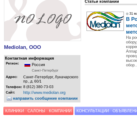
Статьи компании
31 м
В Р
мет
мет
На ро
обору
Mediolan, ООО
корре
Аппар
прово
Контактная информация
высок
Регион:
Россия
обор..
Санкт-Петербург
Адрес:
Санкт-Петербург, Луначарского
пр., д. 60/1
8 (812) 380-73-03
Телефон:
http://www.mediolan.org
Сайт:
направить сообщение компании
КЛИНИКИ
САЛОНЫ
КОМПАНИИ
КОНСУЛЬТАЦИИ
ОБЪЯВЛЕН