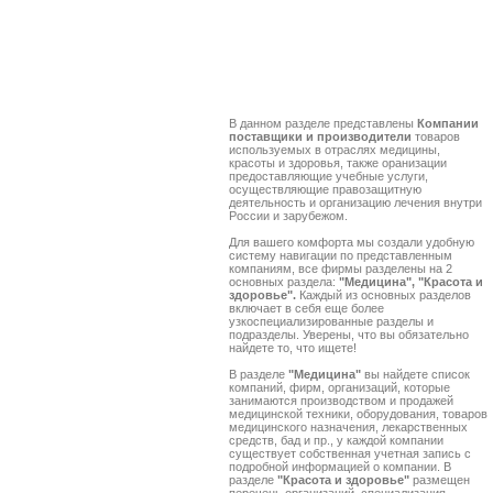
В данном разделе представлены
Компании
поставщики и производители
товаров
используемых в отраслях медицины,
красоты и здоровья, также оранизации
предоставляющие учебные услуги,
осуществляющие правозащитную
деятельность и организацию лечения внутри
России и зарубежом.
Для вашего комфорта мы создали удобную
систему навигации по представленным
компаниям, все фирмы разделены на 2
основных раздела:
"Медицина", "Красота и
здоровье".
Каждый из основных разделов
включает в себя еще более
узкоспециализированные разделы и
подразделы. Уверены, что вы обязательно
найдете то, что ищете!
В разделе
"Медицина"
вы найдете список
компаний, фирм, организаций, которые
занимаются производством и продажей
медицинской техники, оборудования, товаров
медицинского назначения, лекарственных
средств, бад и пр., у каждой компании
существует собственная учетная запись с
подробной информацией о компании. В
разделе
"Красота и здоровье"
размещен