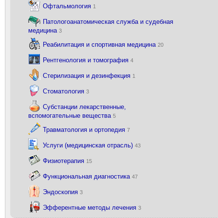
Офтальмология
1
Патологоанатомическая служба и судебная
медицина
3
Реабилитация и спортивная медицина
20
Рентгенология и томография
4
Стерилизация и дезинфекция
1
Стоматология
3
Субстанции лекарственные,
вспомогательные вещества
5
Травматология и ортопедия
7
Услуги (медицинская отрасль)
43
Физиотерапия
15
Функциональная диагностика
47
Эндоскопия
3
Эфферентные методы лечения
3