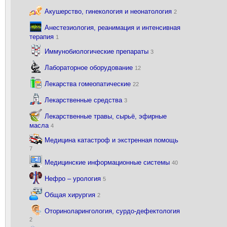
Акушерство, гинекология и неонатология
2
Анестезиология, реанимация и интенсивная
терапия
1
Иммунобиологические препараты
3
Лабораторное оборудование
12
Лекарства гомеопатические
22
Лекарственные средства
3
Лекарственные травы, сырьё, эфирные
масла
4
Медицина катастроф и экстренная помощь
7
Медицинские информационные системы
40
Нефро – урология
5
Общая хирургия
2
Оториноларингология, сурдо-дефектология
2