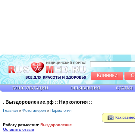
Клиники
С
КОНСУЛЬТАЦИИ
ОБЪЯВЛЕНИЯ
СТАТЬИ
, Выздоровление.рф :: Наркология ::
Главная
»
Фотогалерея
»
Наркология
Как размес
Работу разместил:
Выздоровление
Оставить отзыв