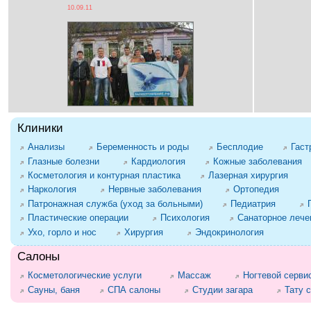
10.09.11
Клиники
Анализы
Беременность и роды
Бесплодие
Гаст
Глазные болезни
Кардиология
Кожные заболевания
Косметология и контурная пластика
Лазерная хирургия
Наркология
Нервные заболевания
Ортопедия
Патронажная служба (уход за больными)
Педиатрия
Пластические операции
Психология
Санаторное лече
Ухо, горло и нос
Хирургия
Эндокринология
Салоны
Косметологические услуги
Массаж
Ногтевой серви
Сауны, баня
СПА салоны
Студии загара
Тату 