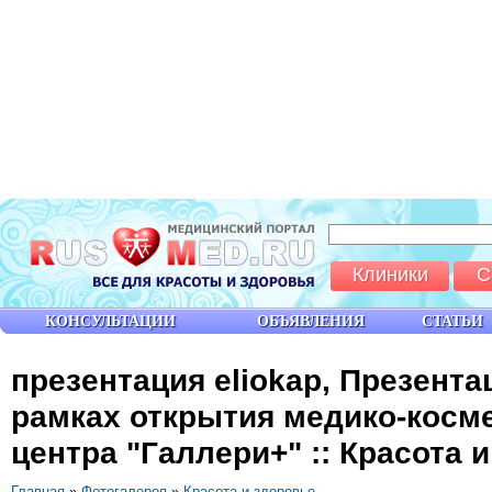
Клиники
С
КОНСУЛЬТАЦИИ
ОБЪЯВЛЕНИЯ
СТАТЬИ
презентация eliokap, Презентац
рамках открытия медико-косм
центра "Галлери+" :: Красота и
Главная
»
Фотогалерея
»
Красота и здоровье