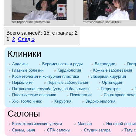
тестирование косметики
тестирование косметики
Всего записей: 15; страниц: 2
1
2
След »
Клиники
Анализы
Беременность и роды
Бесплодие
Гаст
Глазные болезни
Кардиология
Кожные заболевания
Косметология и контурная пластика
Лазерная хирургия
Наркология
Нервные заболевания
Ортопедия
Патронажная служба (уход за больными)
Педиатрия
Пластические операции
Психология
Санаторное лече
Ухо, горло и нос
Хирургия
Эндокринология
Салоны
Косметологические услуги
Массаж
Ногтевой серви
Сауны, баня
СПА салоны
Студии загара
Тату 