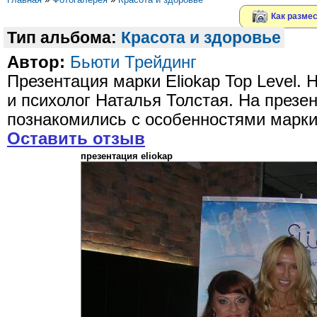
Как размес
Тип альбома:
Красота и здоровье
Автор:
Бьюти Трейдинг
Презентация марки Eliokap Top Level. 
и психолог Наталья Толстая. На презен
познакомились с особенностями марк
Оставить отзыв
презентация eliokap