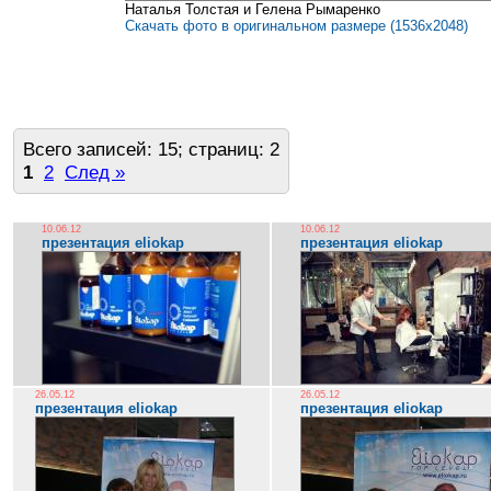
Наталья Толстая и Гелена Рымаренко
Скачать фото в оригинальном размере (1536x2048)
Всего записей: 15; страниц: 2
1
2
След »
10.06.12
10.06.12
презентация eliokap
презентация eliokap
26.05.12
26.05.12
презентация eliokap
презентация eliokap