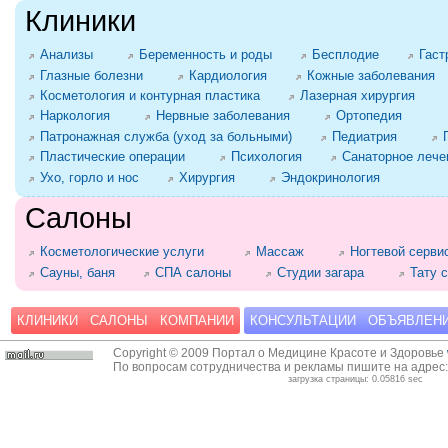
Клиники
Анализы
Беременность и роды
Бесплодие
Гаст
Глазные болезни
Кардиология
Кожные заболевания
Косметология и контурная пластика
Лазерная хирургия
Наркология
Нервные заболевания
Ортопедия
Патронажная служба (уход за больными)
Педиатрия
Пластические операции
Психология
Санаторное лече
Ухо, горло и нос
Хирургия
Эндокринология
Салоны
Косметологические услуги
Массаж
Ногтевой серви
Сауны, баня
СПА салоны
Студии загара
Тату 
КЛИНИКИ
САЛОНЫ
КОМПАНИИ
КОНСУЛЬТАЦИИ
ОБЪЯВЛЕН
Copyright © 2009 Портал о Медицине Красоте и Здоровье
По вопросам сотрудничества и рекламы пишите на адрес
загрузка страницы: 0.05816 sec