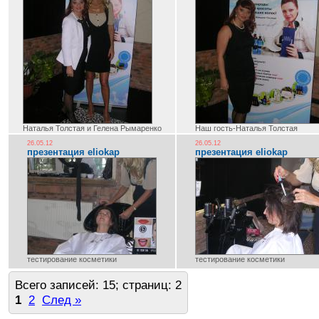
Наталья Толстая и Гелена Рымаренко
Наш гость-Наталья Толстая
26.05.12
26.05.12
презентация eliokap
презентация eliokap
тестирование косметики
тестирование косметики
Всего записей: 15; страниц: 2
1
2
След »