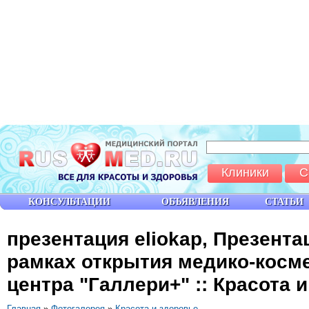
Клиники
С
КОНСУЛЬТАЦИИ
ОБЪЯВЛЕНИЯ
СТАТЬИ
презентация eliokap, Презентац
рамках открытия медико-косм
центра "Галлери+" :: Красота и
Главная
»
Фотогалерея
»
Красота и здоровье