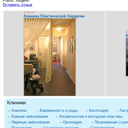
Plastic Surgeon
Оставить отзыв
20.01.10
Клиника Пластической Хирургии
2
К
Клиники
Анализы
Беременность и роды
Бесплодие
Гаст
Кожные заболевания
Косметология и контурная пластика
Нервные заболевания
Ортопедия
Патронажная служб
Психология
Санаторное лечение
Стоматология