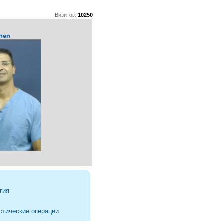
Визитов:
10250
ohen
гия
стические операции