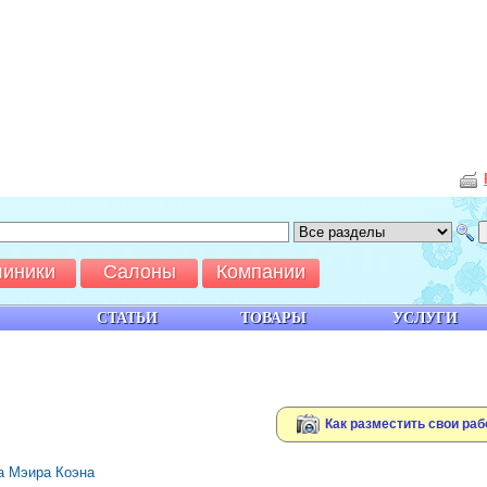
линики
Салоны
Компании
СТАТЬИ
ТОВАРЫ
УСЛУГИ
Как разместить свои раб
ра Мэира Коэна