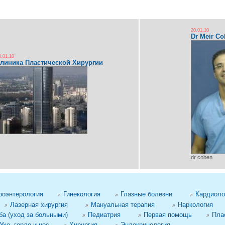
20.01.10
Dr Meir C
0.01.10
линика Пластической Хирургии
dr cohen
роэнтерология
Гинекология
Глазные болезни
Кардиоло
Лазерная хирургия
Мануальная терапия
Наркология
а (уход за больными)
Педиатрия
Первая помощь
Пла
Ухо, горло и нос
Хирургия
Эндокринология