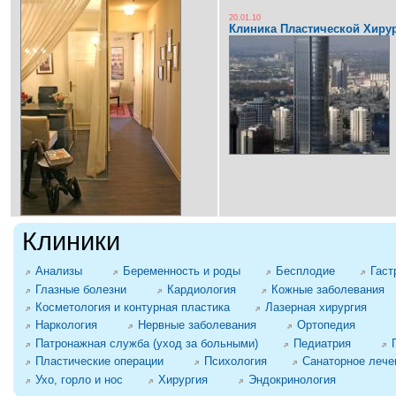
20.01.10
Клиника Пластической Хиру
Клиники
Анализы
Беременность и роды
Бесплодие
Гаст
Глазные болезни
Кардиология
Кожные заболевания
Косметология и контурная пластика
Лазерная хирургия
Наркология
Нервные заболевания
Ортопедия
Патронажная служба (уход за больными)
Педиатрия
Пластические операции
Психология
Санаторное лече
Ухо, горло и нос
Хирургия
Эндокринология