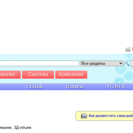
линики
Салоны
Компании
СТАТЬИ
ТОВАРЫ
УСЛУГИ
Как разместить свои раб
ивание, 3Д-объем