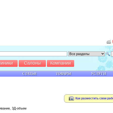
линики
Салоны
Компании
СТАТЬИ
ТОВАРЫ
УСЛУГИ
Как разместить свои раб
ивание, 3Д-объем