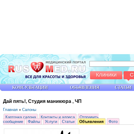
Клиники
С
КОНСУЛЬТАЦИИ
ОБЪЯВЛЕНИЯ
СТАТЬИ
Дай пять!, Студия маникюра , ЧП
Главная
»
Салоны
Карточка салона
Контакты и адреса
Отправить
сообщение
Файлы
Услуги
Статьи
Объявления
Фото