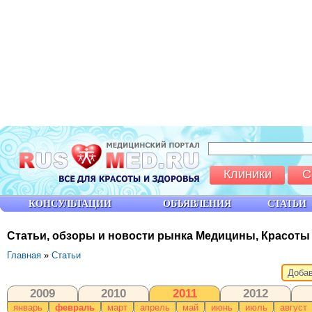
Клиники
С
КОНСУЛЬТАЦИИ
ОБЪЯВЛЕНИЯ
СТАТЬИ
Статьи, обзоры и новости рынка Медицины, Красоты
Главная
»
Статьи
Добав
2009
2010
2011
2012
январь
февраль
март
апрель
май
июнь
июль
август