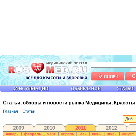
Клиники
С
КОНСУЛЬТАЦИИ
ОБЪЯВЛЕНИЯ
СТАТЬИ
Статьи, обзоры и новости рынка Медицины, Красоты
Главная
»
Статьи
Добав
2009
2010
2011
2012
январь
февраль
март
апрель
май
июнь
июль
август