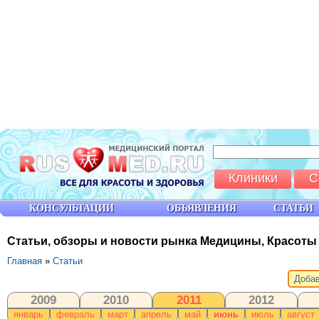
Клиники
С
КОНСУЛЬТАЦИИ
ОБЪЯВЛЕНИЯ
СТАТЬИ
Статьи, обзоры и новости рынка Медицины, Красоты
Главная
»
Статьи
Добав
2009
2010
2011
2012
январь
февраль
март
апрель
май
июнь
июль
август