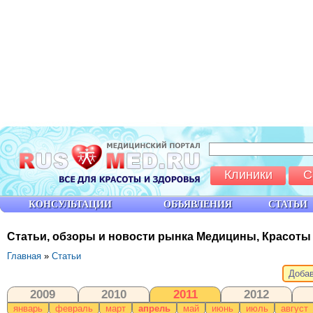
Клиники
С
КОНСУЛЬТАЦИИ
ОБЪЯВЛЕНИЯ
СТАТЬИ
Статьи, обзоры и новости рынка Медицины, Красоты
Главная
»
Статьи
Добав
2009
2010
2011
2012
январь
февраль
март
апрель
май
июнь
июль
август