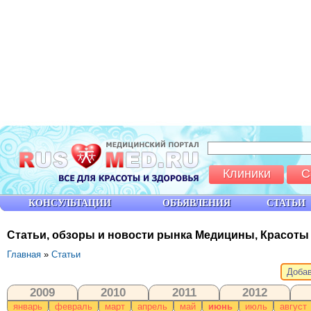
Клиники
С
КОНСУЛЬТАЦИИ
ОБЪЯВЛЕНИЯ
СТАТЬИ
Статьи, обзоры и новости рынка Медицины, Красоты
Главная
»
Статьи
Добав
2009
2010
2011
2012
январь
февраль
март
апрель
май
июнь
июль
август