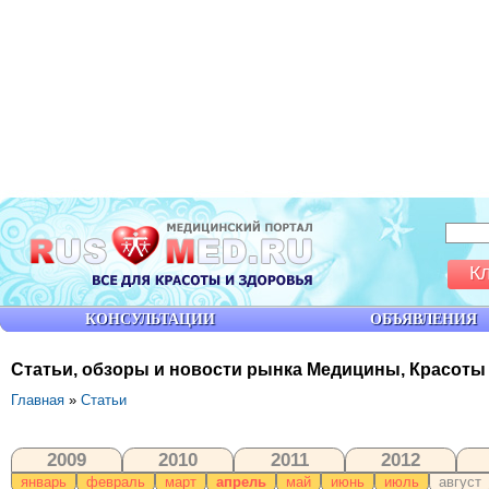
К
КОНСУЛЬТАЦИИ
ОБЪЯВЛЕНИЯ
Статьи, обзоры и новости рынка Медицины, Красоты
Главная
»
Статьи
2009
2010
2011
2012
январь
февраль
март
апрель
май
июнь
июль
август