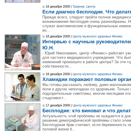
18 декабря 2009 |
Травник, Центр
Если диагноз бесплодие. Что делат
Прежде всего, следует пройти полное медицинс
возникновения бесплодия очень разнообразны. 
служат анатомические и функциональные измене
во...
18 декабря 2009 |
Центр мужского здоровья Феникс
Интервью с научным руководител
Ю.Н.
- Юрий Николаевич, центр «Феникс» работает уже
для частного медицинского учреждения. Что было
изменений произошло в работе центра? За эти 
собственности...
18 декабря 2009 |
Центр мужского здоровья Феникс
Хламидии поражают половые орган
Мы готовы рассказать любому, даже малознаком
боли и других неполадках со здоровьем. Только 
подозрительные симптомы, многие месяцами отк
стыдливост...
17 декабря 2009 |
Центр мужского здоровья Феникс
Бесплодие: кто виноват и что дела
Актуальность этой проблемы не нуждается в док
решение демографической проблемы стало элем
Бесплодным брак считают, если беременность не
половой жизни б...