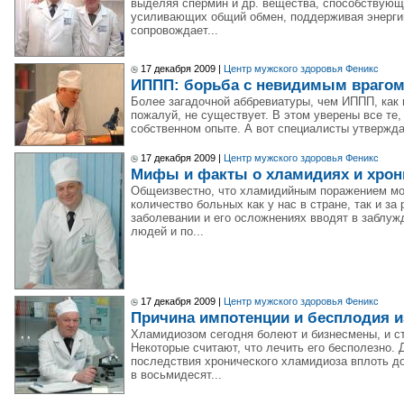
выделяя спермин и др. вещества, способствующ
усиливающих общий обмен, поддерживая энерги
сопровождает...
17 декабря 2009 |
Центр мужского здоровья Феникс
ИППП: борьба с невидимым враго
Более загадочной аббревиатуры, чем ИППП, как 
пожалуй, не существует. В этом уверены все те,
собственном опыте. А вот специалисты утверждаю
17 декабря 2009 |
Центр мужского здоровья Феникс
Мифы и факты о хламидиях и хрон
Общеизвестно, что хламидийным поражением мо
количество больных как у нас в стране, так и з
заболевании и его осложнениях вводят в заблу
людей и по...
17 декабря 2009 |
Центр мужского здоровья Феникс
Причина импотенции и бесплодия 
Хламидиозом сегодня болеют и бизнесмены, и ст
Некоторые считают, что лечить его бесполезно.
последствия хронического хламидиоза вплоть д
в восьмидесят...