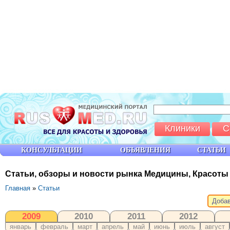
Клиники
С
КОНСУЛЬТАЦИИ
ОБЪЯВЛЕНИЯ
СТАТЬИ
Статьи, обзоры и новости рынка Медицины, Красоты
Главная
»
Статьи
Добав
2009
2010
2011
2012
январь
февраль
март
апрель
май
июнь
июль
август