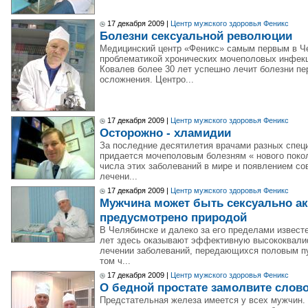
17 декабря 2009 |
Центр мужского здоровья Феникс
Болезни сексуальной революции
Медицинский центр «Феникс» самым первым в Че
проблематикой хронических мочеполовых инфекц
Ковалев более 30 лет успешно лечит болезни п
осложнения. Центро...
17 декабря 2009 |
Центр мужского здоровья Феникс
Осторожно - хламидии
За последние десятилетия врачами разных спец
придается мочеполовым болезням « нового поко
числа этих заболеваний в мире и появлением со
лечени...
17 декабря 2009 |
Центр мужского здоровья Феникс
Мужчина может быть сексуально акт
предусмотрено природой
В Челябинске и далеко за его пределами извест
лет здесь оказывают эффективную высококвали
лечении заболеваний, передающихся половым пу
том ч...
17 декабря 2009 |
Центр мужского здоровья Феникс
О бедной простате замолвите слово.
Предстательная железа имеется у всех мужчин. 