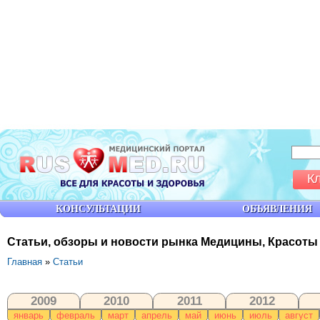
К
КОНСУЛЬТАЦИИ
ОБЪЯВЛЕНИЯ
Статьи, обзоры и новости рынка Медицины, Красоты
Главная
»
Статьи
2009
2010
2011
2012
январь
февраль
март
апрель
май
июнь
июль
август