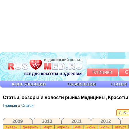
Клиники
С
КОНСУЛЬТАЦИИ
ОБЪЯВЛЕНИЯ
СТАТЬИ
Статьи, обзоры и новости рынка Медицины, Красоты
Главная
»
Статьи
Добав
2009
2010
2011
2012
январь
февраль
март
апрель
май
июнь
июль
август