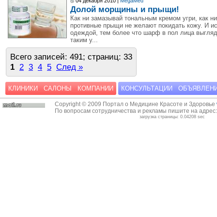
04 декабря 2010 |
MegaMed
Долой морщины и прыщи!
Как ни замазывай тональным кремом угри, как н
противные прыщи не желают покидать кожу. И ис
одеждой, тем более что шарф в пол лица выгляд
таким у...
Всего записей: 491; страниц: 33
1
2
3
4
5
След »
КЛИНИКИ
САЛОНЫ
КОМПАНИИ
КОНСУЛЬТАЦИИ
ОБЪЯВЛЕН
Copyright © 2009 Портал о Медицине Красоте и Здоровье
По вопросам сотрудничества и рекламы пишите на адрес
загрузка страницы: 0.04208 sec