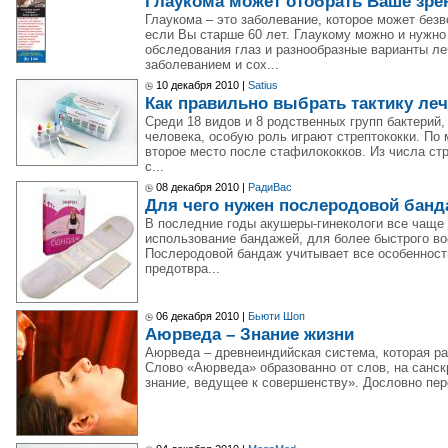
Глаукома может отобрать Ваше зре
Глаукома – это заболевание, которое может безв
если Вы старше 60 лет. Глаукому можно и нужн
обследования глаз и разнообразные варианты ле
заболеванием и сох...
10 декабря 2010 |
Satius
Как правильно выбрать тактику леч
Среди 18 видов и 8 родственных групп бактерий
человека, особую роль играют стрептококки. По
второе место после стафилококков. Из числа стр
с...
08 декабря 2010 |
РадиВас
Для чего нужен послеродовой банд
В последние годы акушеры-гинекологи все чащ
использование бандажей, для более быстрого во
Послеродовой бандаж учитывает все особенност
предотвра...
06 декабря 2010 |
Бьюти Шоп
Аюрведа – Знание жизни
Аюрведа – древнеиндийская система, которая ра
Слово «Аюрведа» образованно от слов, на санс
знание, ведущее к совершенству». Дословно пере