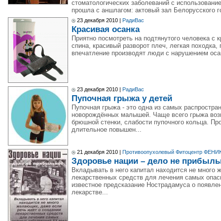
стоматологических заболеваний с использовани
прошла с аншлагом: актовый зал Белорусского г
23 декабря 2010 |
РадиВас
Красивая осанка
Приятно посмотреть на подтянутого человека с к
спина, красивый разворот плеч, легкая походка
впечатление производят люди с нарушением осан
23 декабря 2010 |
РадиВас
Пупочная грыжа у детей
Пупочная грыжа - это одна из самых распростра
новорождённых малышей. Чаще всего грыжа воз
брюшной стенки, слабости пупочного кольца. П
длительное повышен...
21 декабря 2010 |
Противоопухолевый Фитоцентр ФЕНИ
Здоровье нации – дело не прибыль
Вкладывать в него капитал находится не много 
лекарственных средств для лечения самых опа
известное предсказание Нострадамуса о появле
лекарстве...