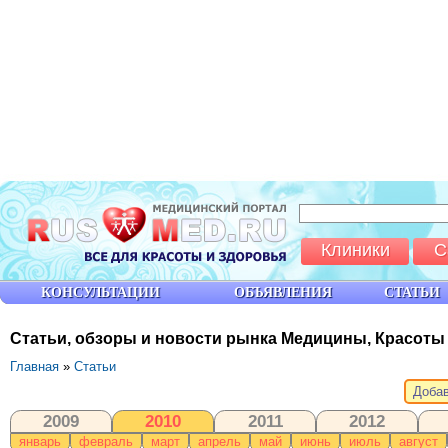
Клиники
С
КОНСУЛЬТАЦИИ
ОБЪЯВЛЕНИЯ
СТАТЬИ
Статьи, обзоры и новости рынка Медицины, Красоты
Главная
»
Статьи
Добав
2009
2010
2011
2012
январь
февраль
март
апрель
май
июнь
июль
август