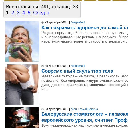
Всего записей: 491; страниц: 33
1
2
3
4
5
След »
29 декабря 2010 |
MegaMed
Как сохранить здоровье до самой с
Рецепты средств, обеспечивающих вечную молод
и в неправдоподобных рекламных роликах. А пра
населения нашей планеты старость становится с
25 декабря 2010 |
MegaMed
Современный скульптор тела
Идеальная фигура – не мечта, а реальность. До
позволяют без операций, изнурительных физиче
диет, достичь красивых гармоничных пропорций 
ин...
23 декабря 2010 |
Med Travel Belarus
Белорусские стоматологи – первок
европейского уровня, считает Про
10-я международная научно-практическая конфе