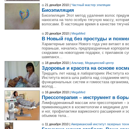
21 декабря 2010 |
Частный мастер эпиляции
Биоэпиляция
Биоэпиляция Этот метод удаления волос придум
наносила на тело особую тягучую массу, котора
волосами. В настоящее время в качестве тягучей
20 декабря 2010 |
MegaMed
В Новый год без простуды и похме
Характерные запахи Нового года уже витают в в
пораньше, начались предпраздничные корпорат
скидками на новогодние подарки, с прилавков с
шампанск...
18 декабря 2010 |
Альтаир, Медицинский центр
Здоровье и красота на основе косм
Тридцать лет назад в лабораториях Института к
Института мозга шла работа над созданием мет
функциональных систем и гомеостаза организма,
молод...
16 декабря 2010 |
MegaMed
Прессотерапия – инструмент в борь
Лимфодренажный массаж или прессотерапия – э
применяющаяся в косметологии и медицине для 
и ног, профилактики варикозного расширения и 
объемов тела...
11 декабря 2010 |
Американский институт лазерных тех