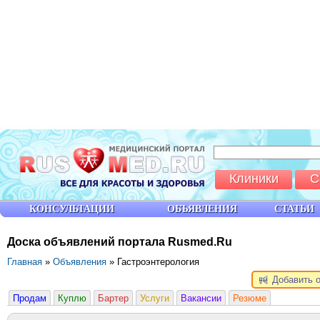
Клиники
С
КОНСУЛЬТАЦИИ
ОБЪЯВЛЕНИЯ
СТАТЬИ
Доска объявлений портала Rusmed.Ru
Главная
»
Объявления
» Гастроэнтерология
Добавить 
Продам
Куплю
Бартер
Услуги
Вакансии
Резюме