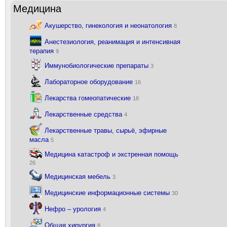
Медицина
Акушерство, гинекология и неонатология
8
Анестезиология, реанимация и интенсивная
терапия
9
Иммунобиологические препараты
3
Лабораторное оборудование
16
Лекарства гомеопатические
18
Лекарственные средства
4
Лекарственные травы, сырьё, эфирные
масла
5
Медицина катастроф и экстренная помощь
26
Медицинская мебель
3
Медицинские информационные системы
30
Нефро – урология
4
Общая хирургия
8