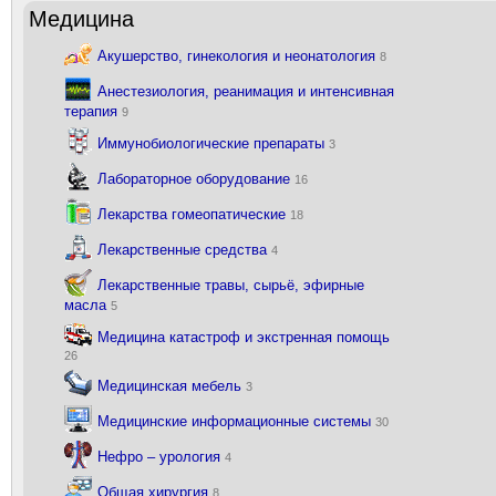
Медицина
Акушерство, гинекология и неонатология
8
Анестезиология, реанимация и интенсивная
терапия
9
Иммунобиологические препараты
3
Лабораторное оборудование
16
Лекарства гомеопатические
18
Лекарственные средства
4
Лекарственные травы, сырьё, эфирные
масла
5
Медицина катастроф и экстренная помощь
26
Медицинская мебель
3
Медицинские информационные системы
30
Нефро – урология
4
Общая хирургия
8